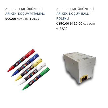
ARI BESLEME ÜRÜNLERI
ARI BESLEME ÜRÜNLERI
ARI KEKİ KOÇUM VİTAMİNLİ
ARI KEKİ KOÇUM BALLI
POLENLİ
₺
90,00
KDV Dahil
₺
90,90
Orijinal
Şu
₺
150,00
₺
120,00
KDV Dahil
fiyat:
andaki
₺
121,20
₺150,00.
fiyat:
₺120,00.