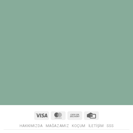
Visa
MasterCard
Cash
Credit
On
Card
HAKKIMIZDA
MAĞAZAMIZ
KOÇUM
İLETIŞIM
SSS
Delivery