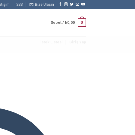
letişim
SSS
Bize Ulaşın
0
Sepet /
₺
0,00
İstek Listesi
Giriş Yap