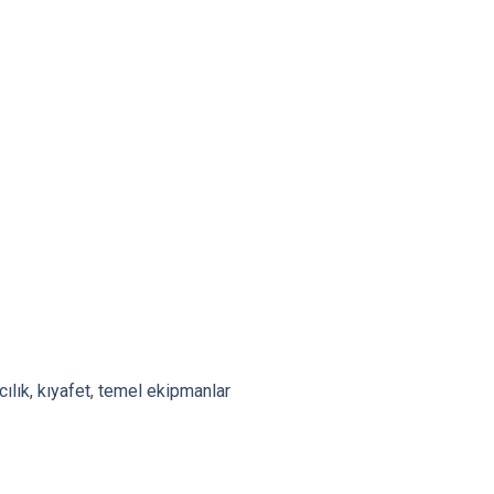
cılık
,
kıyafet
,
temel ekipmanlar