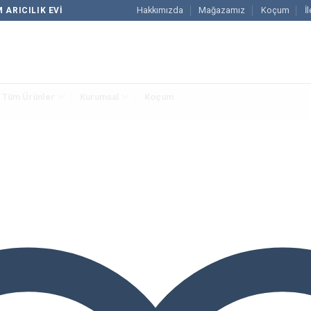
Hakkımızda
Mağazamız
Koçum
İ
 ARICILIK EVI
Tüm Ürünler
Kurumsal
Koçum