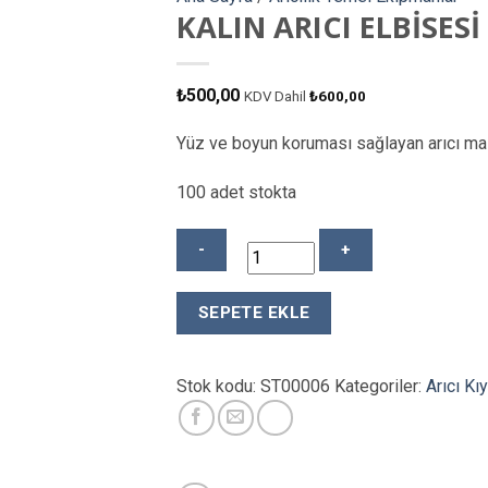
KALIN ARICI ELBİSESİ
₺
500,00
KDV Dahil
₺
600,00
Yüz ve boyun koruması sağlayan arıcı ma
100 adet stokta
KALIN
SEPETE EKLE
ARICI
ELBİSESİ
TELLİ
Stok kodu:
ST00006
Kategoriler:
Arıcı Kıy
adet