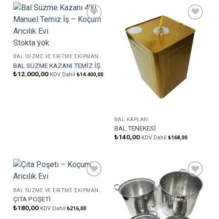
Favorilere
Favorilere
Ekle
Ekle
Stokta yok
BAL SÜZME VE ERITME EKIPMANLARI
BAL SÜZME KAZANI TEMİZ İŞ
₺
12.000,00
KDV Dahil
₺
14.400,00
BAL KAPLARI
BAL TENEKESİ
₺
140,00
KDV Dahil
₺
168,00
Favorilere
Favorilere
Ekle
Ekle
BAL SÜZME VE ERITME EKIPMANLARI
ÇITA POŞETİ
₺
180,00
KDV Dahil
₺
216,00