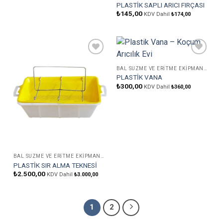
PLASTİK SAPLI ARICI FIRÇASI
₺
145,00
KDV Dahil
₺
174,00
Favorilere
Favorilere
Ekle
Ekle
BAL SÜZME VE ERITME EKIPMANLARI
PLASTİK VANA
₺
300,00
KDV Dahil
₺
360,00
BAL SÜZME VE ERITME EKIPMANLARI
PLASTİK SIR ALMA TEKNESİ
₺
2.500,00
KDV Dahil
₺
3.000,00
1
2