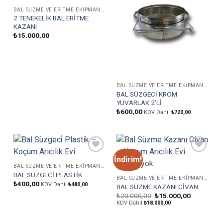
BAL SÜZME VE ERITME EKIPMANLARI
2 TENEKELİK BAL ERİTME
KAZANI
₺
15.000,00
BAL SÜZME VE ERITME EKIPMANLARI
BAL SÜZGECİ KROM
YUVARLAK 2’Lİ
₺
600,00
KDV Dahil
₺
720,00
İndirim!
Favorilere
Favorilere
Stokta yok
Ekle
Ekle
BAL SÜZME VE ERITME EKIPMANLARI
BAL SÜZGECİ PLASTİK
BAL SÜZME VE ERITME EKIPMANLARI
₺
400,00
KDV Dahil
₺
480,00
BAL SÜZME KAZANI CİVAN
Orijinal
Şu
₺
20.000,00
₺
15.000,00
fiyat:
andaki
KDV Dahil
₺
18.000,00
₺20.000,00.
fiyat:
₺15.000,0