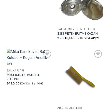
BAL MUMU VE TEMEL PETEK
ESKİ PETEK ERİTME KAZANI
₺
2.016,00
KDV Dahil
₺
2.419,20
Favorilere
Favorilere
Ekle
Ekle
BAL KAPLARI
MİKA KARAKOVAN BAL
KUTUSU
₺
120,00
KDV Dahil
₺
144,00
ARICI EL ALETLERI