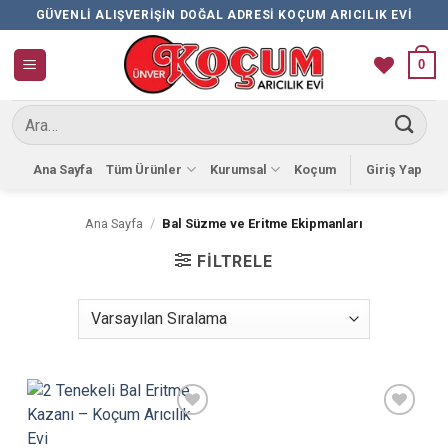
İçeriğe
GÜVENLI ALIŞVERIŞIN DOĞAL ADRESI KOÇUM ARICILIK EVI
atla
0
Ara:
Ana Sayfa
Tüm Ürünler
Kurumsal
Koçum
Giriş Yap
Ana Sayfa
/
Bal Süzme ve Eritme Ekipmanları
FILTRELE
Favorilere
Favorilere
Ekle
Ekle