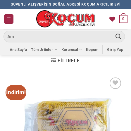
İçeriğe
GÜVENLI ALIŞVERIŞIN DOĞAL ADRESI KOÇUM ARICILIK EVI
atla
0
Ara:
Ana Sayfa
Tüm Ürünler
Kurumsal
Koçum
Giriş Yap
FILTRELE
İndirim!
Favorilere
Ekle