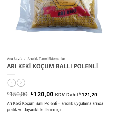
Ana Sayfa
/
Arıcılık Temel Ekipmanlar
ARI KEKİ KOÇUM BALLI POLENLİ
Orijinal
Şu
₺
150,00
₺
120,00
KDV Dahil
₺
121,20
fiyat:
andaki
Ari Keki̇ Koçum Balli Polenli̇ – arıcılık uygulamalarında
₺150,00.
fiyat:
pratik ve dayanıklı kullanım için.
₺120,00.