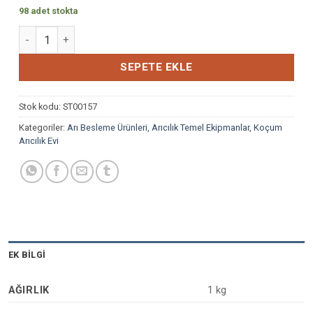
98 adet stokta
ARI KEKİ KOÇUM BALLI POLENLİ adet
SEPETE EKLE
Stok kodu:
ST00157
Kategoriler:
Arı Besleme Ürünleri
,
Arıcılık Temel Ekipmanlar
,
Koçum
Arıcılık Evi
EK BILGI
AĞIRLIK
1 kg