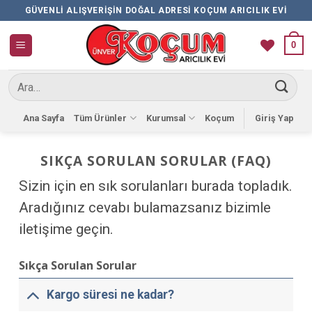
İçeriğe
GÜVENLI ALIŞVERIŞIN DOĞAL ADRESI KOÇUM ARICILIK EVI
atla
0
Ara:
Ana Sayfa
Tüm Ürünler
Kurumsal
Koçum
Giriş Yap
SIKÇA SORULAN SORULAR (FAQ)
Sizin için en sık sorulanları burada topladık.
Aradığınız cevabı bulamazsanız bizimle
iletişime geçin.
Sıkça Sorulan Sorular
Kargo süresi ne kadar?