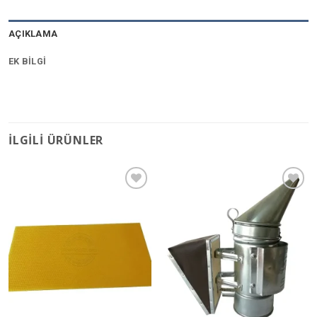
AÇIKLAMA
EK BILGI
İLGILI ÜRÜNLER
Favorilere
Favorilere
Ekle
Ekle