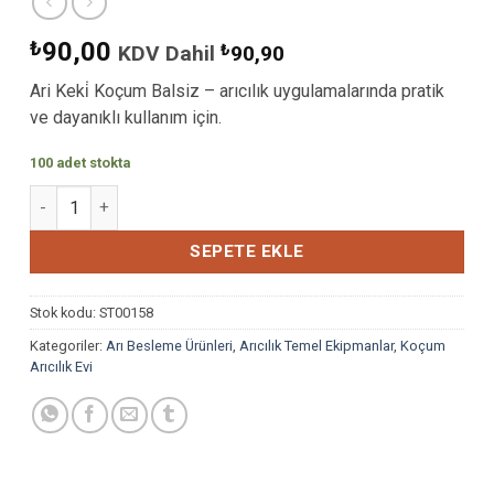
₺
90,00
KDV Dahil
₺
90,90
Ari Keki̇ Koçum Balsiz – arıcılık uygulamalarında pratik
ve dayanıklı kullanım için.
100 adet stokta
ARI KEKİ KOÇUM VİTAMİNLİ adet
SEPETE EKLE
Stok kodu:
ST00158
Kategoriler:
Arı Besleme Ürünleri
,
Arıcılık Temel Ekipmanlar
,
Koçum
Arıcılık Evi