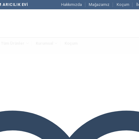
Hakkımızda
Mağazamız
Koçum
İ
 ARICILIK EVI
Tüm Ürünler
Kurumsal
Koçum