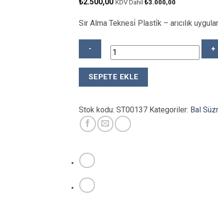
₺
2.500,00
KDV Dahil
₺
3.000,00
Sir Alma Teknesi̇ Plasti̇k – arıcılık uygula
PLASTİK
SEPETE EKLE
SIR
ALMA
TEKNESİ
Stok kodu:
ST00137
Kategoriler:
Bal Süz
adet