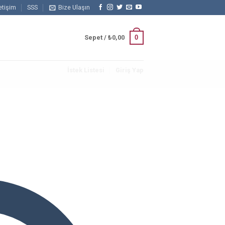
letişim
SSS
Bize Ulaşın
0
Sepet /
₺
0,00
İstek Listesi
Giriş Yap