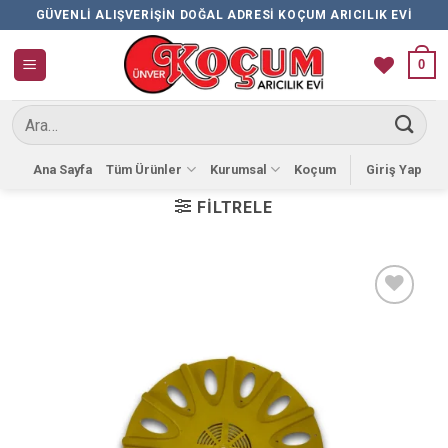
İçeriğe
GÜVENLI ALIŞVERIŞIN DOĞAL ADRESI KOÇUM ARICILIK EVI
atla
0
Ara:
Ana Sayfa
Tüm Ürünler
Kurumsal
Koçum
Giriş Yap
FILTRELE
Favorilere
Ekle