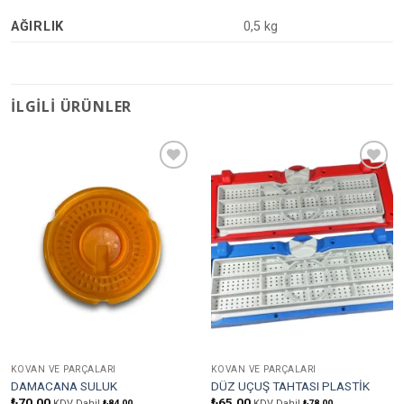
AĞIRLIK
0,5 kg
İLGILI ÜRÜNLER
Favorilere
Favorilere
Ekle
Ekle
KOVAN VE PARÇALARI
KOVAN VE PARÇALARI
DAMACANA SULUK
DÜZ UÇUŞ TAHTASI PLASTİK
₺
70,00
₺
65,00
KDV Dahil
₺
84,00
KDV Dahil
₺
78,00