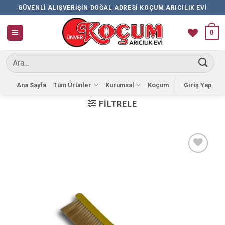
İçeriğe
GÜVENLI ALIŞVERIŞIN DOĞAL ADRESI KOÇUM ARICILIK EVI
atla
0
Ara:
Ana Sayfa
Tüm Ürünler
Kurumsal
Koçum
Giriş Yap
FILTRELE
Favorilere
Ekle