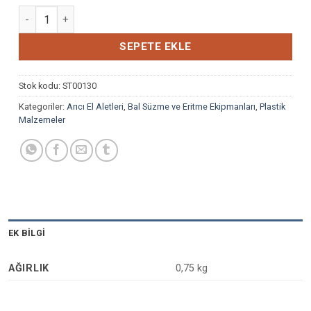
PLASTİK SAPLI ARICI FIRÇASI adet
SEPETE EKLE
Stok kodu:
ST00130
Kategoriler:
Arıcı El Aletleri
,
Bal Süzme ve Eritme Ekipmanları
,
Plastik
Malzemeler
EK BILGI
AĞIRLIK
0,75 kg