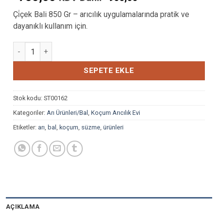
Çi̇çek Bali 850 Gr – arıcılık uygulamalarında pratik ve
dayanıklı kullanım için.
KOÇUM ÇİÇEK BALI 850 GR adet
SEPETE EKLE
Stok kodu:
ST00162
Kategoriler:
Arı Ürünleri/Bal
,
Koçum Arıcılık Evi
Etiketler:
arı
,
bal
,
koçum
,
süzme
,
ürünleri
AÇIKLAMA