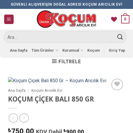
İçeriğe
GÜVENLI ALIŞVERIŞIN DOĞAL ADRESI KOÇUM ARICILIK EVI
atla
0
Ara:
Ana Sayfa
Tüm Ürünler
Kurumsal
Koçum
Giriş Yap
FILTRELE
Ana Sayfa
/
Koçum Arıcılık Evi
Favorilere
KOÇUM ÇİÇEK BALI 850 GR
Ekle
₺
750,00
KDV Dahil
₺
900,00