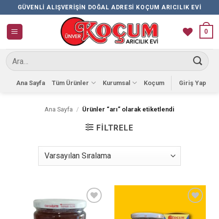
İçeriğe
GÜVENLI ALIŞVERIŞIN DOĞAL ADRESI KOÇUM ARICILIK EVI
atla
0
Ara:
Ana Sayfa
Tüm Ürünler
Kurumsal
Koçum
Giriş Yap
Ana Sayfa
/
Ürünler “arı” olarak etiketlendi
FILTRELE
Favorilere
Favorilere
Ekle
Ekle