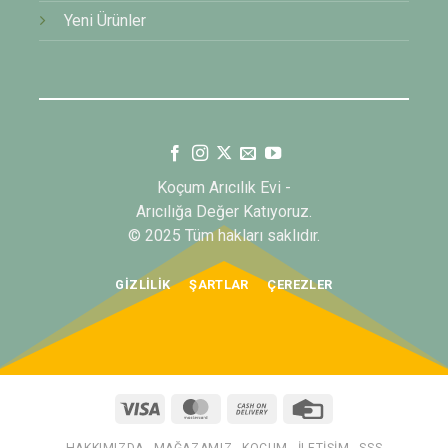
Yeni Ürünler
Koçum Arıcılık Evi -
Arıcılığa Değer Katıyoruz.
© 2025 Tüm hakları saklıdır.
GIZLILIK
ŞARTLAR
ÇEREZLER
Visa
MasterCard
Cash
Credit
On
Card