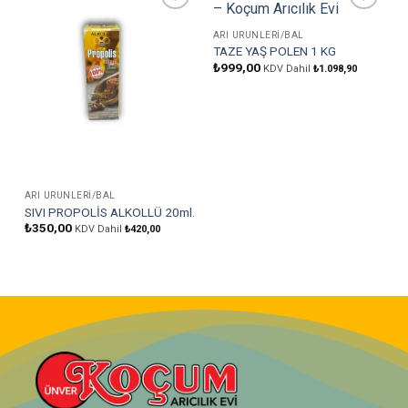
Favorilere
Favorilere
Ekle
Ekle
ARI ÜRÜNLERI/BAL
TAZE YAŞ POLEN 1 KG
₺
999,00
KDV Dahil
₺
1.098,90
ARI ÜRÜNLERI/BAL
SIVI PROPOLİS ALKOLLÜ 20ml.
₺
350,00
KDV Dahil
₺
420,00