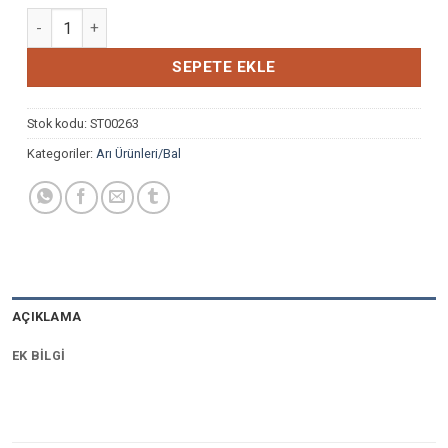
PERGA (ARI EKMEĞİ) 100GR adet
SEPETE EKLE
Stok kodu:
ST00263
Kategoriler:
Arı Ürünleri/Bal
AÇIKLAMA
EK BILGI