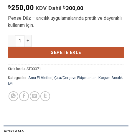
₺
250,00
KDV Dahil
₺
300,00
Pense Düz – arıcılık uygulamalarında pratik ve dayanıklı
kullanım için.
ÇITA PENSESİ adet
SEPETE EKLE
Stok kodu:
ST00071
Kategoriler:
Arıcı El Aletleri
,
Çıta/Çerçeve Ekipmanları
,
Koçum Arıcılık
Evi
AÇIKLAMA