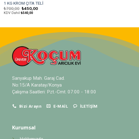
1 KG KROM ÇITA TELİ
Orijinal
Şu
₺
700,00
₺
450,00
fiyat:
andaki
KDV Dahil
₺
540,00
₺700,00.
fiyat:
₺450,00.
Sarıyakup Mah. Garaj Cad.
No:15/A Karatay/Konya
Çalışma Saatleri: Pzt.-Cmt. 07:00 - 18:00
Bizi Arayın
E-MAIL
İLETIŞIM
Kurumsal