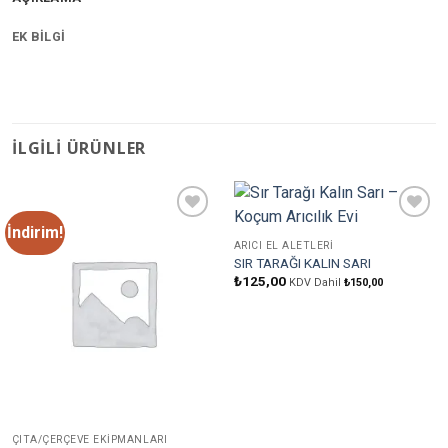
EK BILGI
İLGILI ÜRÜNLER
İndirim!
Favorilere
Favorilere
Ekle
Ekle
ARICI EL ALETLERI
SIR TARAĞI KALIN SARI
₺
125,00
KDV Dahil
₺
150,00
ÇITA/ÇERÇEVE EKIPMANLARI