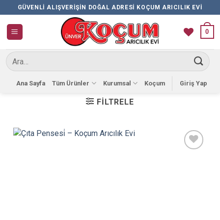
İçeriğe
GÜVENLI ALIŞVERIŞIN DOĞAL ADRESI KOÇUM ARICILIK EVI
atla
0
Ara:
Ana Sayfa
Tüm Ürünler
Kurumsal
Koçum
Giriş Yap
FILTRELE
Favorilere
Ekle