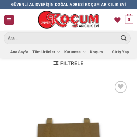
İçeriğe
GÜVENLI ALIŞVERIŞIN DOĞAL ADRESI KOÇUM ARICILIK EVI
atla
0
Ara:
Ana Sayfa
Tüm Ürünler
Kurumsal
Koçum
Giriş Yap
FILTRELE
Favorilere
Ekle