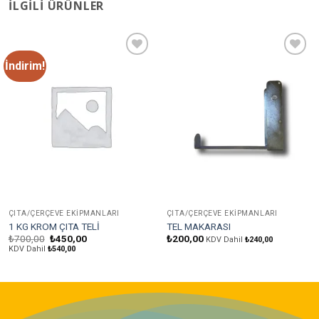
İLGILI ÜRÜNLER
İndirim!
Favorilere
Favorilere
Ekle
Ekle
ÇITA/ÇERÇEVE EKIPMANLARI
ÇITA/ÇERÇEVE EKIPMANLARI
1 KG KROM ÇITA TELİ
TEL MAKARASI
Orijinal
Şu
₺
700,00
₺
450,00
₺
200,00
KDV Dahil
₺
240,00
fiyat:
andaki
KDV Dahil
₺
540,00
₺700,00.
fiyat:
₺450,00.