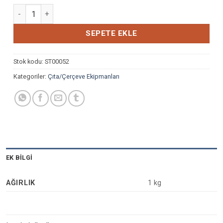
PETEK TAKMA TEZGAHI adet
SEPETE EKLE
Stok kodu:
ST00052
Kategoriler:
Çıta/Çerçeve Ekipmanları
EK BILGI
AĞIRLIK
1 kg