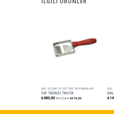
İLGILI ÜRÜNLER
Favorilere
Ekle
BAL SÜZME VE ERITME EKIPMANLARI
BAL
SIR TARAĞI TAHTA
BAL
₺
480,00
₺
14
KDV Dahil
₺
576,00