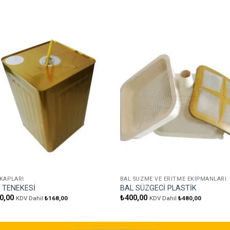
Favorilere
Favoril
Ekle
Ekle
 KAPLARI
BAL SÜZME VE ERITME EKIPMANLARI
 TENEKESİ
BAL SÜZGECİ PLASTİK
0,00
₺
400,00
KDV Dahil
₺
168,00
KDV Dahil
₺
480,00