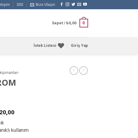
letişim
SSS
Bize Ulaşın
0
Sepet /
₺
0,00
İstek Listesi
Giriş Yap
kipmanları
KROM
20,00
ık
nıklı kullanım