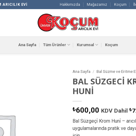
Hakkımızda
Mağazamız
Koçum
İ
 ARICILIK EVI
Ana Sayfa
Tüm Ürünler
Kurumsal
Koçum
Ana Sayfa
/
Bal Süzme ve Eritme E
BAL SÜZGECİ 
Favorilere
HUNİ
Ekle
₺
600,00
KDV Dahil
₺
7
Bal Süzgeçi̇ Krom Huni̇ – arıcıl
uygulamalarında pratik ve daya
için.