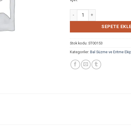
BAL SÜZGECİ KROM HUNİ ade
SEPETE EKL
Stok kodu:
ST00153
Kategoriler:
Bal Süzme ve Eritme Eki