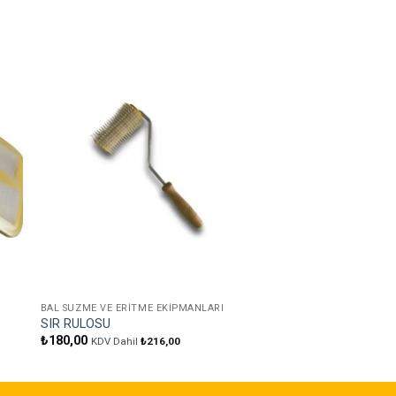
ere
Favorilere
Ekle
BAL SÜZME VE ERITME EKIPMANLARI
BAL KAPLARI
SIR RULOSU
MİKA KARAKOVAN B
₺
180,00
₺
120,00
KDV Dahil
₺
216,00
KDV Dahil
₺
144