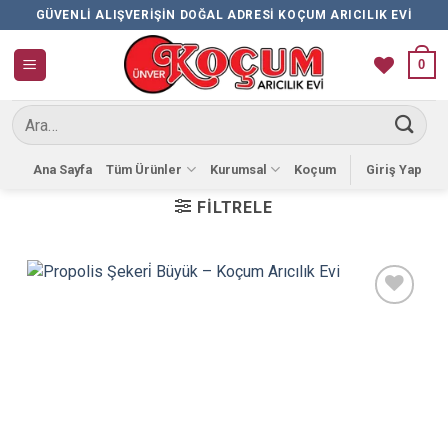
İçeriğe
GÜVENLI ALIŞVERIŞIN DOĞAL ADRESI KOÇUM ARICILIK EVI
atla
0
Ara:
Ana Sayfa
Tüm Ürünler
Kurumsal
Koçum
Giriş Yap
FILTRELE
Favorilere
Ekle