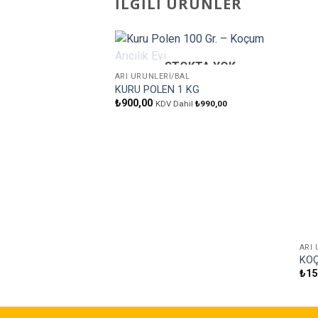
İLGILI ÜRÜNLER
STOKTA YOK
Favorilere
ARI ÜRÜNLERI/BAL
Ekle
KURU POLEN 1 KG
₺
900,00
KDV Dahil
₺
990,00
ARI
KOÇ
₺
15