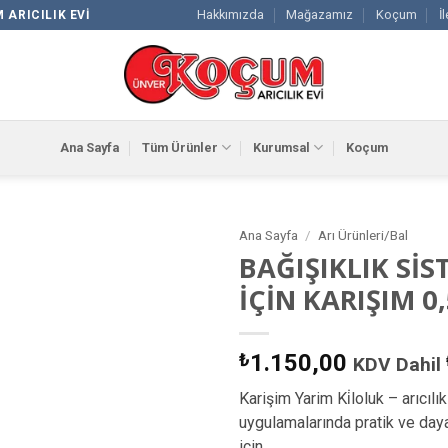
Hakkımızda
Mağazamız
Koçum
İ
 ARICILIK EVI
Ana Sayfa
Tüm Ürünler
Kurumsal
Koçum
Ana Sayfa
/
Arı Ürünleri/Bal
BAĞIŞIKLIK SİS
Favorilere
İÇİN KARIŞIM 0,
Ekle
₺
1.150,00
KDV Dahil
Karişim Yarim Ki̇loluk – arıcılık
uygulamalarında pratik ve daya
için.