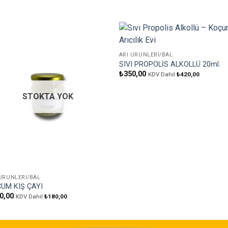
Favorilere
Favoril
ARI ÜRÜNLERI/BAL
Ekle
Ekle
SIVI PROPOLİS ALKOLLÜ 20ml.
₺
350,00
KDV Dahil
₺
420,00
STOKTA YOK
 ÜRÜNLERI/BAL
UM KIŞ ÇAYI
0,00
KDV Dahil
₺
180,00