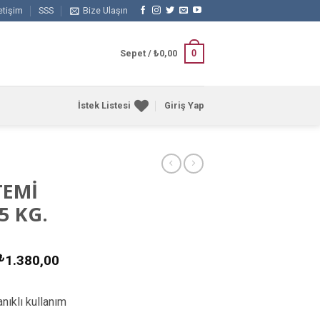
letişim
SSS
Bize Ulaşın
0
Sepet /
₺
0,00
İstek Listesi
Giriş Yap
TEMİ
5 KG.
₺
1.380,00
nıklı kullanım