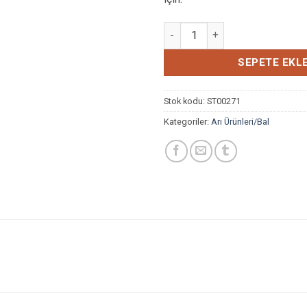
BAĞIŞIKLIK SİSTEMİ İÇİN KARIŞ
SEPETE EKL
Stok kodu:
ST00271
Kategoriler:
Arı Ürünleri/Bal