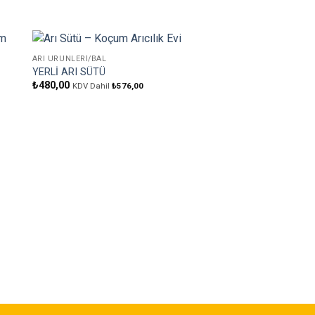
ARI ÜRÜNLERI/BAL
ere
Favorilere
YERLİ ARI SÜTÜ
Ekle
₺
480,00
KDV Dahil
₺
576,00
ARI ÜRÜNLERI/BAL
ORİJİNAL PROPOLİS 2
₺
100,00
KDV Dahil
₺
110