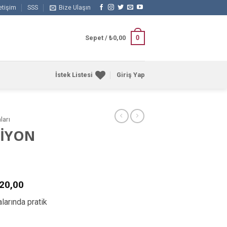
letişim
SSS
Bize Ulaşın
0
Sepet /
₺
0,00
İstek Listesi
Giriş Yap
ları
SİYON
20,00
alarında pratik