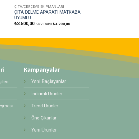
ÇITA/ÇERÇEVE EKIPMANLARI
ARICI EL ALETLERI
ÇITA DELME APARATI MATKABA
DELTA ZIMBA
UYUMLU
₺
900,00
0
KDV Dahil
₺
1.0
₺
3.500,00
KDV Dahil
₺
4.200,00
ri
Kampanyalar
Yeni Başlayanlar
ileri
İndirimli Ürünler
eşmesi
Trend Ürünler
Öne Çıkanlar
Yeni Ürünler