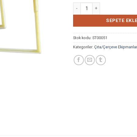
PLASTİK SELEKSİYON ÇERÇEV
SEPETE EKL
Stok kodu:
ST00051
Kategoriler:
Çıta/Çerçeve Ekipmanlar