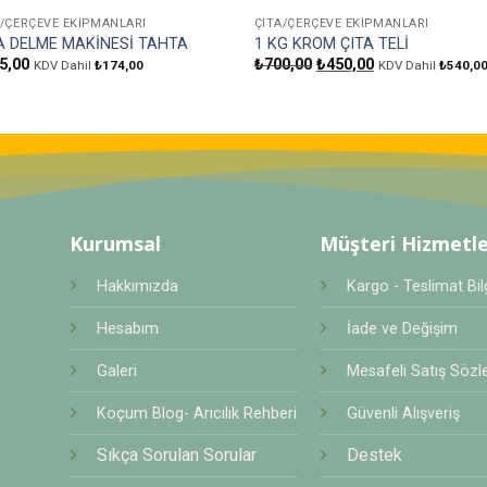
A/ÇERÇEVE EKIPMANLARI
ÇITA/ÇERÇEVE EKIPMANLARI
A DELME MAKİNESİ TAHTA
1 KG KROM ÇITA TELİ
Orijinal
Şu
5,00
₺
700,00
₺
450,00
KDV Dahil
₺
174,00
KDV Dahil
₺
540,0
fiyat:
andaki
₺700,00.
fiyat:
₺450,00.
Kurumsal
Müşteri Hizmetle
Hakkımızda
Kargo - Teslimat Bilg
Hesabım
İade ve Değişim
Galeri
Mesafeli Satış Sözl
Koçum Blog- Arıcılık Rehberi
Güvenli Alışveriş
Sıkça Sorulan Sorular
Destek