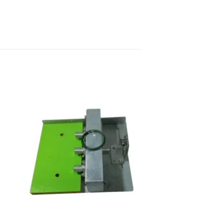
ere
Favorilere
Ekle