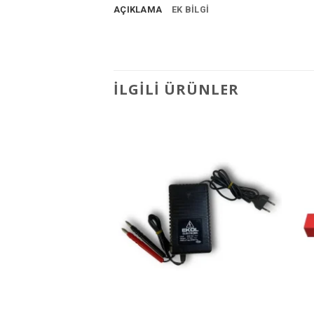
AÇIKLAMA
EK BILGI
İLGILI ÜRÜNLER
Favorilere
Ekle