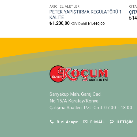
ARICI EL ALETLERI
ÇIT
PETEK YAPIŞTIRMA REGÜLATÖRÜ 1.
ÇIT
KALİTE
₺
14
₺
1.200,00
KDV Dahil
₺
1.440,00
Sarıyakup Mah. Garaj Cad.
No:15/A Karatay/Konya
Çalışma Saatleri: Pzt.-Cmt. 07:00 - 18:00
Bizi Arayın
E-MAIL
İLETIŞIM