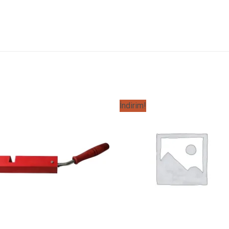
İndirim!
Favorilere
Favoril
Ekle
Ekle