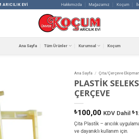
Hakkımızda
Mağazamız
Koçum
İ
 ARICILIK EVI
Ana Sayfa
Tüm Ürünler
Kurumsal
Koçum
Ana Sayfa
/
Çıta/Çerçeve Ekipman
PLASTİK SELEK
Favorilere
ÇERÇEVE
Ekle
₺
100,00
KDV Dahil
₺
1
Çita Plasti̇k – arıcılık uygulam
ve dayanıklı kullanım için.