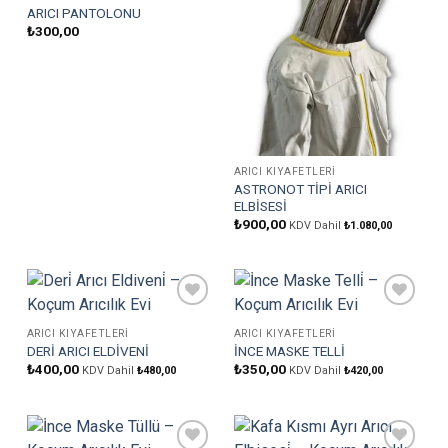
ARICI PANTOLONU
₺
300,00
ARICI KIYAFETLERI
ASTRONOT TİPİ ARICI
ELBİSESİ
₺
900,00
KDV Dahil
₺
1.080,00
Favorilere
Favorilere
Ekle
Ekle
ARICI KIYAFETLERI
ARICI KIYAFETLERI
DERİ ARICI ELDİVENİ
İNCE MASKE TELLİ
₺
400,00
₺
350,00
KDV Dahil
₺
480,00
KDV Dahil
₺
420,00