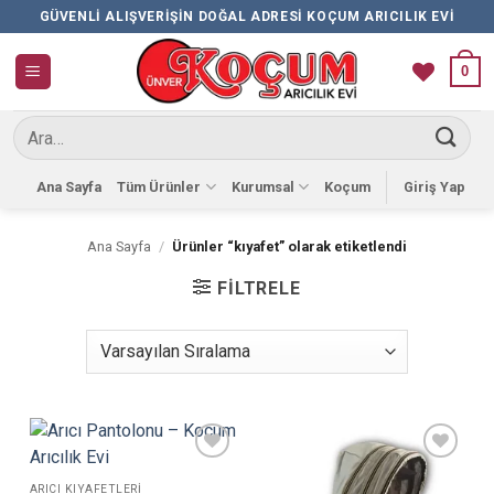
İçeriğe
GÜVENLI ALIŞVERIŞIN DOĞAL ADRESI KOÇUM ARICILIK EVI
atla
0
Ara:
Ana Sayfa
Tüm Ürünler
Kurumsal
Koçum
Giriş Yap
Ana Sayfa
/
Ürünler “kıyafet” olarak etiketlendi
FILTRELE
Favorilere
Favorilere
Ekle
Ekle
ARICI KIYAFETLERI