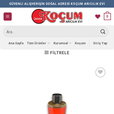
İçeriğe
GÜVENLI ALIŞVERIŞIN DOĞAL ADRESI KOÇUM ARICILIK EVI
atla
0
Ara:
Ana Sayfa
Tüm Ürünler
Kurumsal
Koçum
Giriş Yap
FILTRELE
Favorilere
Ekle