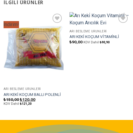
İLGILI ÜRÜNLER
İndirim!
Favorilere
Favorilere
Ekle
Ekle
ARI BESLEME ÜRÜNLERI
ARI KEKİ KOÇUM VİTAMİNLİ
₺
90,00
KDV Dahil
₺
90,90
ARI BESLEME ÜRÜNLERI
ARI KEKİ KOÇUM BALLI POLENLİ
Orijinal
Şu
₺
150,00
₺
120,00
fiyat:
andaki
KDV Dahil
₺
121,20
₺150,00.
fiyat:
₺120,00.