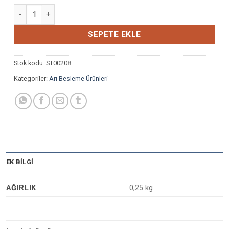
BEELOVE RED 250 ML adet
SEPETE EKLE
Stok kodu:
ST00208
Kategoriler:
Arı Besleme Ürünleri
EK BILGI
AĞIRLIK
0,25 kg