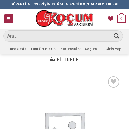
İçeriğe
GÜVENLI ALIŞVERIŞIN DOĞAL ADRESI KOÇUM ARICILIK EVI
atla
0
Ara:
Ana Sayfa
Tüm Ürünler
Kurumsal
Koçum
Giriş Yap
FILTRELE
Favorilere
Ekle