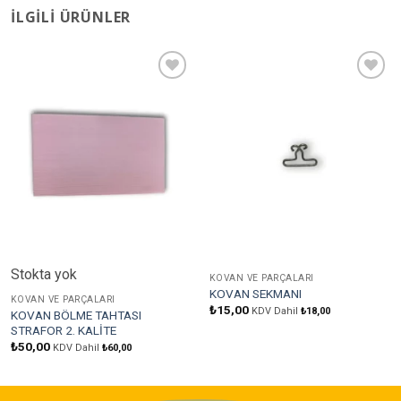
İLGILI ÜRÜNLER
Favorilere
Favorilere
Ekle
Ekle
Stokta yok
KOVAN VE PARÇALARI
KOVAN SEKMANI
KOVAN VE PARÇALARI
₺
15,00
KDV Dahil
₺
18,00
KOVAN BÖLME TAHTASI
STRAFOR 2. KALİTE
₺
50,00
KDV Dahil
₺
60,00