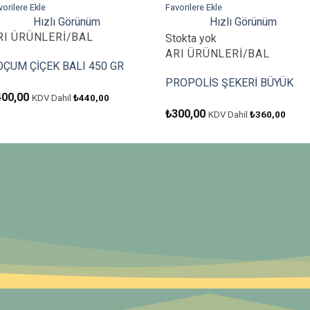
vorilere Ekle
Favorilere Ekle
Hızlı Görünüm
Hızlı Görünüm
RI ÜRÜNLERI/BAL
Stokta yok
ARI ÜRÜNLERI/BAL
OÇUM ÇİÇEK BALI 450 GR
PROPOLİS ŞEKERİ BÜYÜK
400,00
KDV Dahil
₺
440,00
₺
300,00
KDV Dahil
₺
360,00