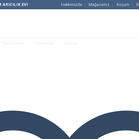
Hakkımızda
Mağazamız
Koçum
İ
 ARICILIK EVI
Tüm Ürünler
Kurumsal
Koçum