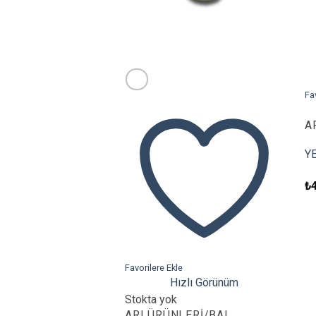
Fa
A
Y
₺
Favorilere Ekle
Hızlı Görünüm
Stokta yok
ARI ÜRÜNLERI/BAL