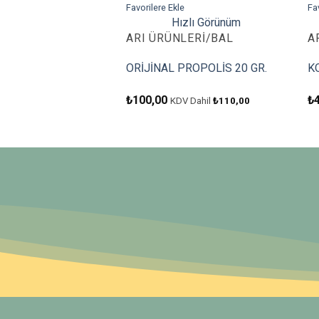
Favorilere Ekle
Fa
Hızlı Görünüm
ARI ÜRÜNLERI/BAL
A
ORİJİNAL PROPOLİS 20 GR.
K
₺
100,00
₺
KDV Dahil
₺
110,00