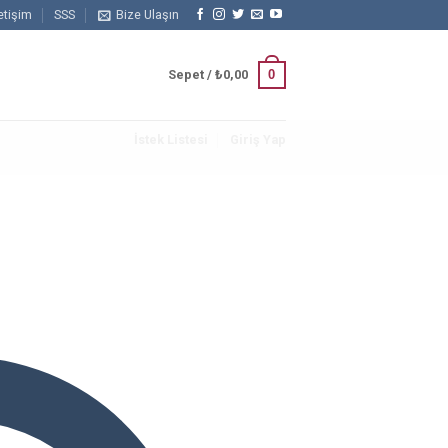
letişim
SSS
Bize Ulaşın
0
Sepet /
₺
0,00
İstek Listesi
Giriş Yap