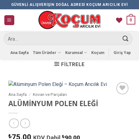
İçeriğe
GÜVENLI ALIŞVERIŞIN DOĞAL ADRESI KOÇUM ARICILIK EVI
atla
0
Ara:
Ana Sayfa
Tüm Ürünler
Kurumsal
Koçum
Giriş Yap
FILTRELE
Ana Sayfa
/
Kovan ve Parçaları
Favorilere
ALÜMİNYUM POLEN ELEĞİ
Ekle
₺
75,00
KDV Dahil
₺
90,00