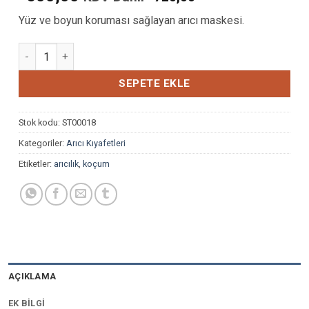
Yüz ve boyun koruması sağlayan arıcı maskesi.
BATTAL İNCE ARICI ELBİSESİ adet
SEPETE EKLE
Stok kodu:
ST00018
Kategoriler:
Arıcı Kıyafetleri
Etiketler:
arıcılık
,
koçum
AÇIKLAMA
EK BILGI