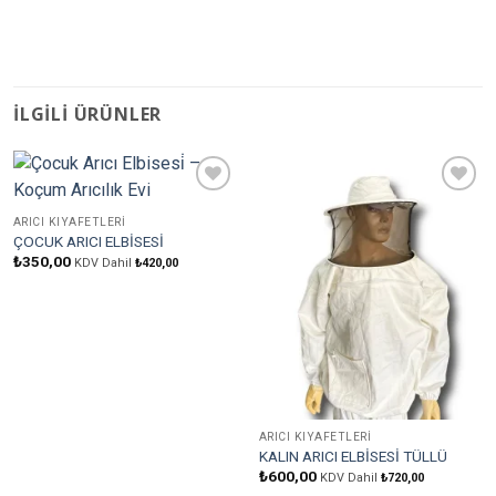
İLGILI ÜRÜNLER
Favorilere
Favorilere
Ekle
Ekle
ARICI KIYAFETLERI
ÇOCUK ARICI ELBİSESİ
₺
350,00
KDV Dahil
₺
420,00
ARICI KIYAFETLERI
KALIN ARICI ELBİSESİ TÜLLÜ
₺
600,00
KDV Dahil
₺
720,00