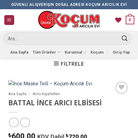
İçeriğe
GÜVENLI ALIŞVERIŞIN DOĞAL ADRESI KOÇUM ARICILIK EVI
atla
0
Ara:
Ana Sayfa
Tüm Ürünler
Kurumsal
Koçum
Giriş Yap
FILTRELE
Ana Sayfa
/
Arıcı Kıyafetleri
Favorilere
BATTAL İNCE ARICI ELBİSESİ
Ekle
₺
600,00
KDV Dahil
₺
720,00