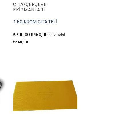
ÇITA/ÇERÇEVE
EKIPMANLARI
1 KG KROM ÇITA TELİ
Orijinal
Şu
₺
700,00
₺
450,00
KDV Dahil
fiyat:
andaki
₺
540,00
₺700,00.
fiyat:
₺450,00.