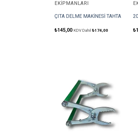
EKIPMANLARI
E
ÇITA DELME MAKİNESİ TAHTA
20
₺
145,00
₺
KDV Dahil
₺
174,00