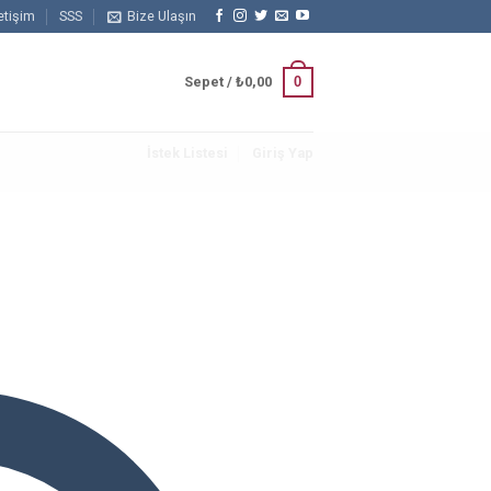
letişim
SSS
Bize Ulaşın
0
Sepet /
₺
0,00
İstek Listesi
Giriş Yap