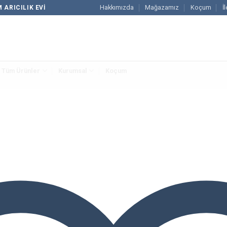
Hakkımızda
Mağazamız
Koçum
İ
 ARICILIK EVI
Tüm Ürünler
Kurumsal
Koçum