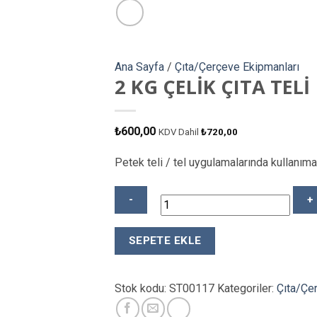
Ana Sayfa
/
Çıta/Çerçeve Ekipmanları
2 KG ÇELİK ÇITA TELİ
₺
600,00
KDV Dahil
₺
720,00
Petek teli / tel uygulamalarında kullanım
2
SEPETE EKLE
KG
ÇELİK
ÇITA
Stok kodu:
ST00117
Kategoriler:
Çıta/Çe
TELİ
adet