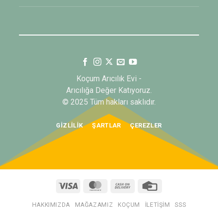
Koçum Arıcılık Evi -
Arıcılığa Değer Katıyoruz.
© 2025 Tüm hakları saklıdır.
GIZLILIK
ŞARTLAR
ÇEREZLER
Visa
MasterCard
Cash
Credit
On
Card
Delivery
HAKKIMIZDA
MAĞAZAMIZ
KOÇUM
İLETIŞIM
SSS