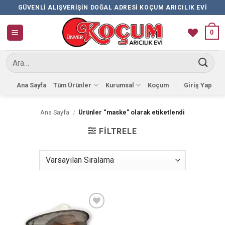
İçeriğe
GÜVENLI ALIŞVERIŞIN DOĞAL ADRESI KOÇUM ARICILIK EVI
atla
0
Ara:
Ana Sayfa
Tüm Ürünler
Kurumsal
Koçum
Giriş Yap
Ana Sayfa
/
Ürünler “maske” olarak etiketlendi
FILTRELE
Favorilere
Ekle