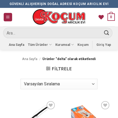
İçeriğe
GÜVENLI ALIŞVERIŞIN DOĞAL ADRESI KOÇUM ARICILIK EVI
atla
0
Ara:
Ana Sayfa
Tüm Ürünler
Kurumsal
Koçum
Giriş Yap
Ana Sayfa
/
Ürünler “delta” olarak etiketlendi
FILTRELE
Favorilere
Favorilere
Ekle
Ekle