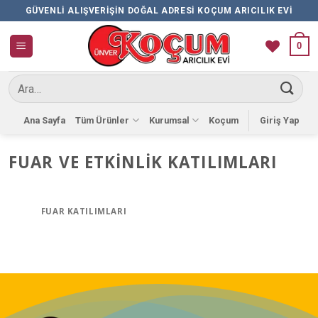
İçeriğe
GÜVENLI ALIŞVERIŞIN DOĞAL ADRESI KOÇUM ARICILIK EVI
atla
0
Ara:
Ana Sayfa
Tüm Ürünler
Kurumsal
Koçum
Giriş Yap
FUAR VE ETKINLIK KATILIMLARI
FUAR KATILIMLARI