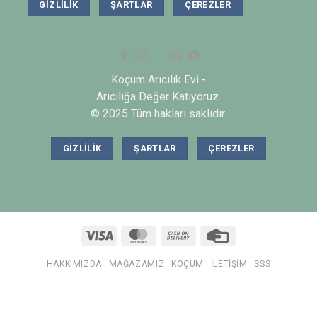
GIZLILIK
ŞARTLAR
ÇEREZLER
Koçum Arıcılık Evi -
Arıcılığa Değer Katıyoruz.
© 2025 Tüm hakları saklıdır.
GIZLILIK
ŞARTLAR
ÇEREZLER
Visa
MasterCard
Cash
Credit
On
Card
Delivery
HAKKIMIZDA
MAĞAZAMIZ
KOÇUM
İLETIŞIM
SSS