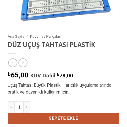
Ana Sayfa
/
Kovan ve Parçaları
DÜZ UÇUŞ TAHTASI PLASTİK
₺
65,00
KDV Dahil
₺
78,00
Uçuş Tahtasi Büyük Plasti̇k – arıcılık uygulamalarında
pratik ve dayanıklı kullanım için.
DÜZ UÇUŞ TAHTASI PLASTİK adet
SEPETE EKLE