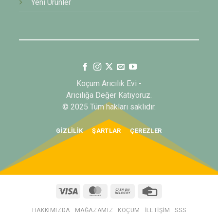
Yeni Ürünler
Koçum Arıcılık Evi -
Arıcılığa Değer Katıyoruz.
© 2025 Tüm hakları saklıdır.
GIZLILIK
ŞARTLAR
ÇEREZLER
Visa
MasterCard
Cash
Credit
On
Card
Delivery
HAKKIMIZDA
MAĞAZAMIZ
KOÇUM
İLETIŞIM
SSS