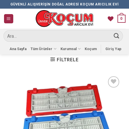
İçeriğe
GÜVENLI ALIŞVERIŞIN DOĞAL ADRESI KOÇUM ARICILIK EVI
atla
0
Ara:
Ana Sayfa
Tüm Ürünler
Kurumsal
Koçum
Giriş Yap
FILTRELE
Favorilere
Ekle