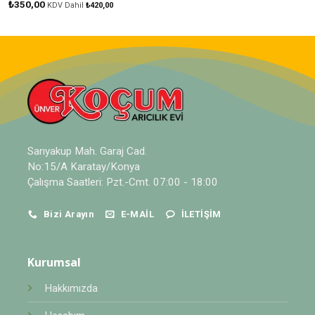
₺
350,00
KDV Dahil
₺
420,00
Sarıyakup Mah. Garaj Cad.
No:15/A Karatay/Konya
Çalışma Saatleri: Pzt.-Cmt. 07:00 - 18:00
Bizi Arayın
E-MAIL
İLETIŞIM
Kurumsal
Hakkımızda