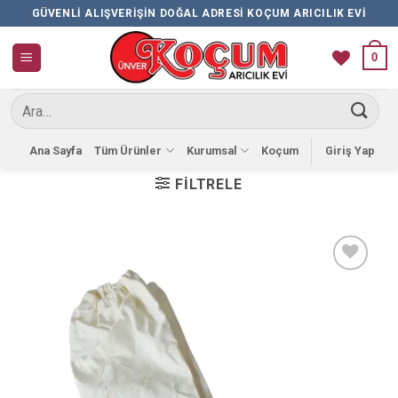
İçeriğe
GÜVENLI ALIŞVERIŞIN DOĞAL ADRESI KOÇUM ARICILIK EVI
atla
0
Ara:
Ana Sayfa
Tüm Ürünler
Kurumsal
Koçum
Giriş Yap
FILTRELE
Favorilere
Ekle