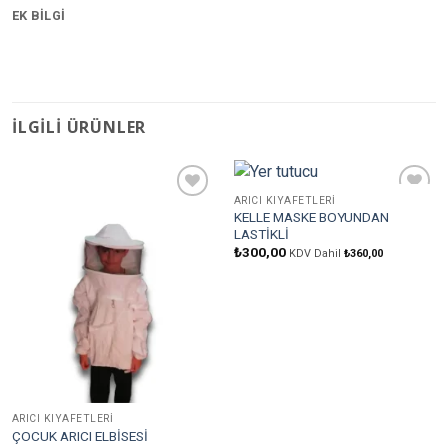
EK BILGI
İLGILI ÜRÜNLER
ARICI KIYAFETLERI
Favorilere
Favorilere
KELLE MASKE BOYUNDAN
Ekle
Ekle
LASTİKLİ
₺
300,00
KDV Dahil
₺
360,00
ARICI KIYAFETLERI
ÇOCUK ARICI ELBİSESİ