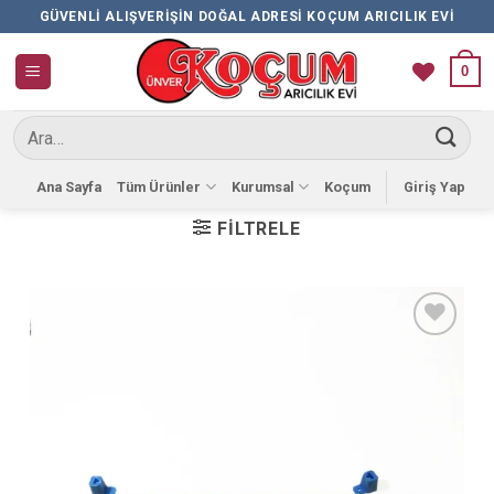
İçeriğe
GÜVENLI ALIŞVERIŞIN DOĞAL ADRESI KOÇUM ARICILIK EVI
atla
0
Ara:
Ana Sayfa
Tüm Ürünler
Kurumsal
Koçum
Giriş Yap
FILTRELE
Favorilere
Ekle