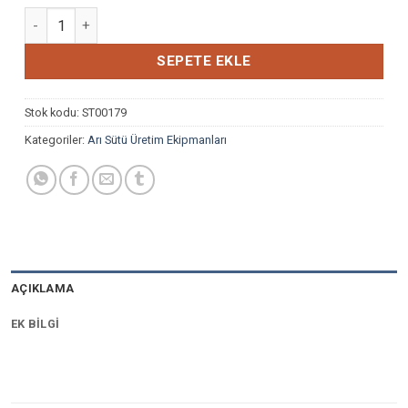
ARI SÜTÜ ERÇİKA BÜYÜK adet
SEPETE EKLE
Stok kodu:
ST00179
Kategoriler:
Arı Sütü Üretim Ekipmanları
AÇIKLAMA
EK BILGI