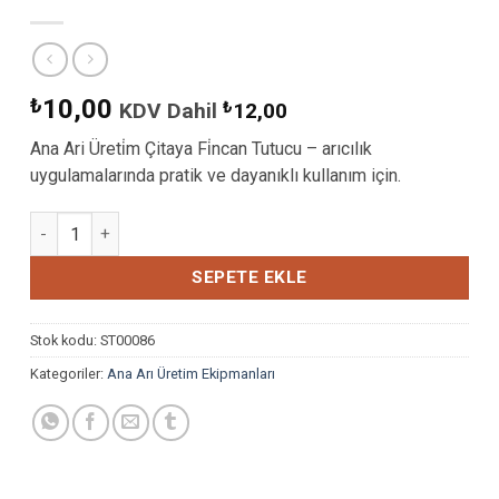
₺
10,00
KDV Dahil
₺
12,00
Ana Ari Üreti̇m Çitaya Fi̇ncan Tutucu – arıcılık
uygulamalarında pratik ve dayanıklı kullanım için.
ANA ARI ÜRETİM ÇITAYA FİNCAN TUTUCU adet
SEPETE EKLE
Stok kodu:
ST00086
Kategoriler:
Ana Arı Üretim Ekipmanları