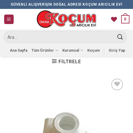
İçeriğe
GÜVENLI ALIŞVERIŞIN DOĞAL ADRESI KOÇUM ARICILIK EVI
atla
0
Ara:
Ana Sayfa
Tüm Ürünler
Kurumsal
Koçum
Giriş Yap
FILTRELE
Favorilere
Ekle