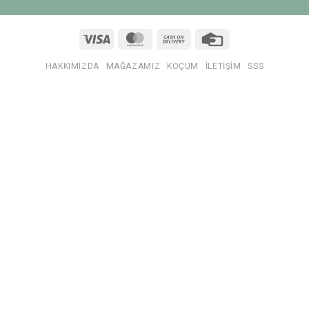
Visa
MasterCard
Cash
Credit
On
Card
Delivery
HAKKIMIZDA
MAĞAZAMIZ
KOÇUM
İLETIŞIM
SSS