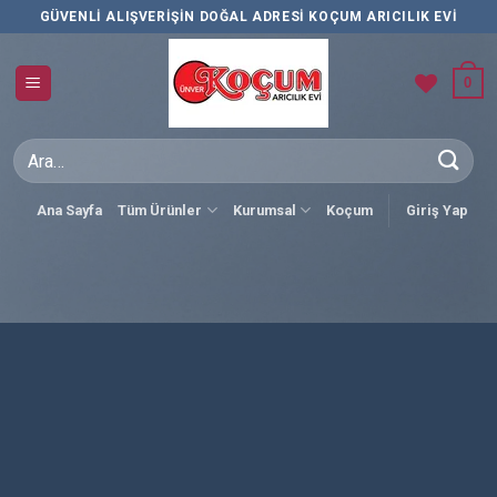
İçeriğe
GÜVENLI ALIŞVERIŞIN DOĞAL ADRESI KOÇUM ARICILIK EVI
atla
0
Ara:
Ana Sayfa
Tüm Ürünler
Kurumsal
Koçum
Giriş Yap