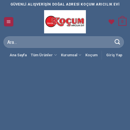
İçeriğe
GÜVENLI ALIŞVERIŞIN DOĞAL ADRESI KOÇUM ARICILIK EVI
atla
0
Ara:
Ana Sayfa
Tüm Ürünler
Kurumsal
Koçum
Giriş Yap