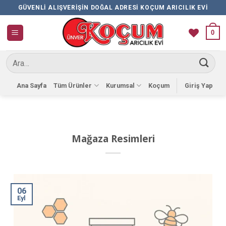
İçeriğe
GÜVENLI ALIŞVERIŞIN DOĞAL ADRESI KOÇUM ARICILIK EVI
atla
0
Ara:
Ana Sayfa
Tüm Ürünler
Kurumsal
Koçum
Giriş Yap
Mağaza Resimleri
06
Eyl