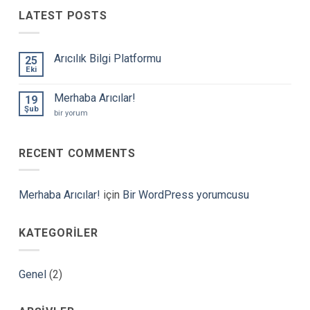
LATEST POSTS
Arıcılık Bilgi Platformu
25
Eki
Yorum
yok
Arıcılık
Merhaba Arıcılar!
19
Bilgi
Platformu
Şub
Merhaba
bir yorum
Arıcılar!
için
RECENT COMMENTS
Merhaba Arıcılar!
için
Bir WordPress yorumcusu
KATEGORILER
Genel
(2)