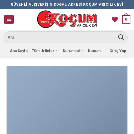
İçeriğe
GÜVENLI ALIŞVERIŞIN DOĞAL ADRESI KOÇUM ARICILIK EVI
atla
0
Ara:
Ana Sayfa
Tüm Ürünler
Kurumsal
Koçum
Giriş Yap