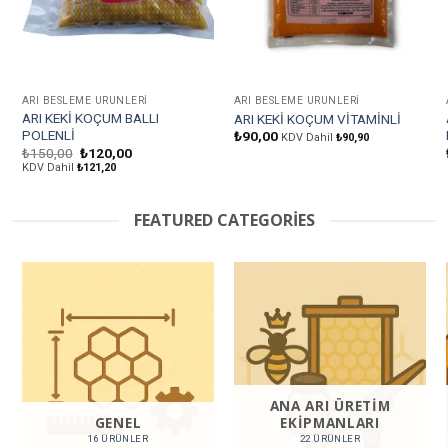
ARI BESLEME ÜRÜNLERI
ARI BESLEME ÜRÜNLERI
ARI KEKİ KOÇUM BALLI
ARI KEKİ KOÇUM VİTAMİNLİ
POLENLİ
₺
90,00
KDV Dahil
₺
90,90
Orijinal
Şu
₺
150,00
₺
120,00
fiyat:
andaki
KDV Dahil
₺
121,20
₺150,00.
fiyat:
₺120,00.
FEATURED CATEGORIES
ANA ARI ÜRETIM
GENEL
EKIPMANLARI
16 ÜRÜNLER
22 ÜRÜNLER