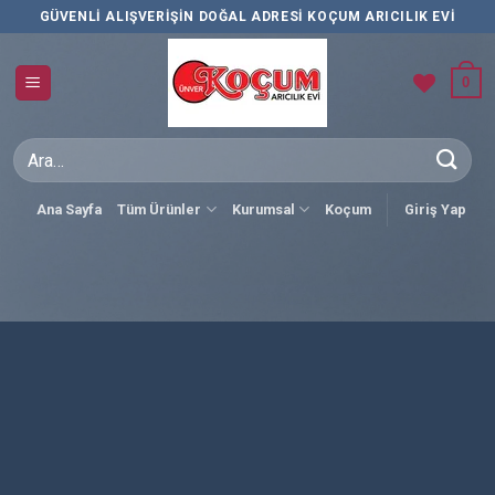
İçeriğe
GÜVENLI ALIŞVERIŞIN DOĞAL ADRESI KOÇUM ARICILIK EVI
atla
0
Ara:
Ana Sayfa
Tüm Ürünler
Kurumsal
Koçum
Giriş Yap